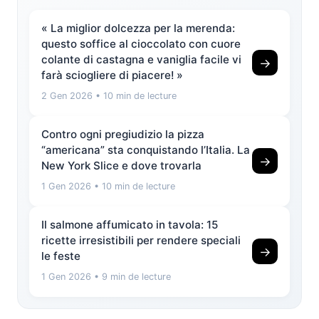
« La miglior dolcezza per la merenda:
questo soffice al cioccolato con cuore
colante di castagna e vaniglia facile vi
→
farà sciogliere di piacere! »
2 Gen 2026
• 10 min de lecture
Contro ogni pregiudizio la pizza
“americana” sta conquistando l’Italia. La
→
New York Slice e dove trovarla
1 Gen 2026
• 10 min de lecture
Il salmone affumicato in tavola: 15
ricette irresistibili per rendere speciali
→
le feste
1 Gen 2026
• 9 min de lecture