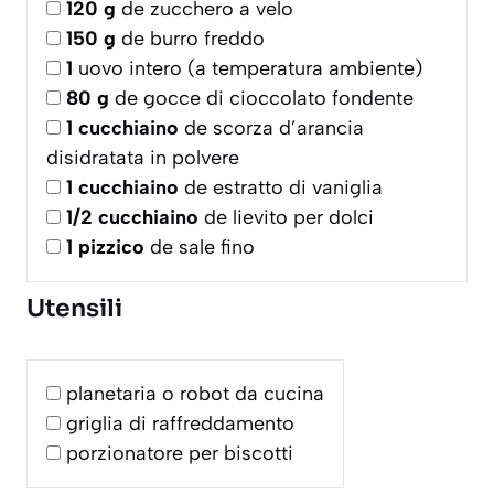
120
g
de zucchero a velo
150
g
de burro freddo
1
uovo intero (a temperatura ambiente)
80
g
de gocce di cioccolato fondente
1
cucchiaino
de scorza d’arancia
disidratata in polvere
1
cucchiaino
de estratto di vaniglia
1/2
cucchiaino
de lievito per dolci
1
pizzico
de sale fino
Utensili
planetaria o robot da cucina
griglia di raffreddamento
porzionatore per biscotti