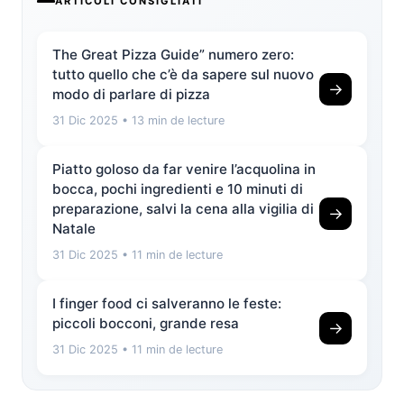
ARTICOLI CONSIGLIATI
The Great Pizza Guide” numero zero:
tutto quello che c’è da sapere sul nuovo
→
modo di parlare di pizza
31 Dic 2025
• 13 min de lecture
Piatto goloso da far venire l’acquolina in
bocca, pochi ingredienti e 10 minuti di
preparazione, salvi la cena alla vigilia di
→
Natale
31 Dic 2025
• 11 min de lecture
I finger food ci salveranno le feste:
piccoli bocconi, grande resa
→
31 Dic 2025
• 11 min de lecture