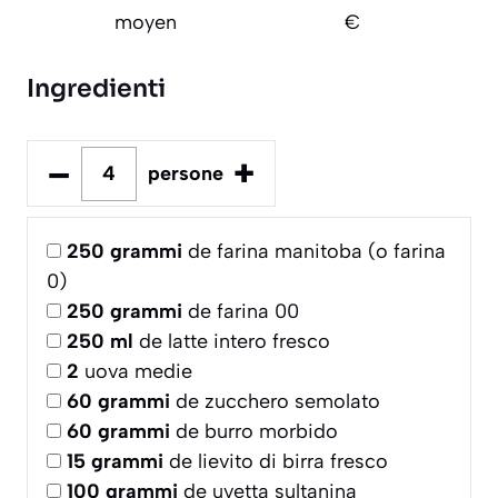
moyen
€
Ingredienti
–
+
persone
250
grammi
de farina manitoba (o farina
0)
250
grammi
de farina 00
250
ml
de latte intero fresco
2
uova medie
60
grammi
de zucchero semolato
60
grammi
de burro morbido
15
grammi
de lievito di birra fresco
100
grammi
de uvetta sultanina