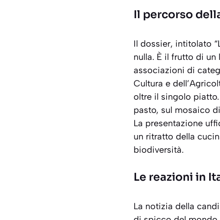
Il percorso del
Il dossier, intitolato 
nulla. È il frutto di 
associazioni di catego
Cultura e dell’Agrico
oltre il singolo piatt
pasto, sul mosaico di
La presentazione uffi
un ritratto della cuc
biodiversità.
Le reazioni in It
La notizia della cand
di spicco del mondo d