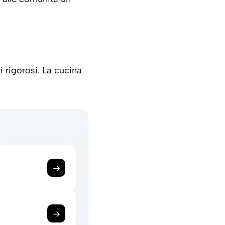
 rigorosi. La cucina
→
→