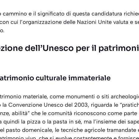
cammino e il significato di questa candidatura richied
con cui l’organizzazione delle Nazioni Unite valuta e se
o.
lezione dell’Unesco per il patrimon
patrimonio culturale immateriale
trimonio materiale, come monumenti o siti archeologic
 la Convenzione Unesco del 2003, riguarda le “pratich
nze, abilità” che le comunità riconoscono come parte 
a quindi la pizza o la pasta in sé, ma l’
insieme dei sape
 del pasto domenicale, le tecniche agricole tramandate e
patrimonio vivo, che si evolve costantemente e fornisc