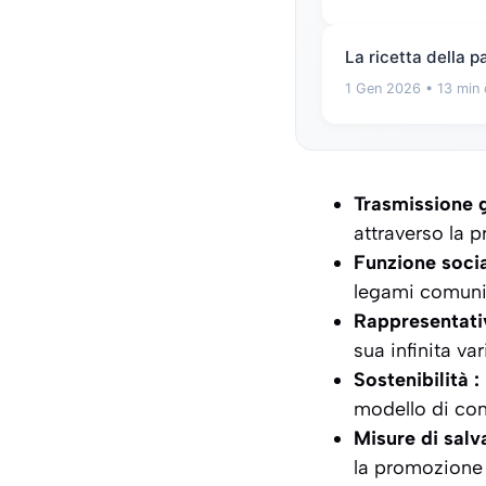
La ricetta della 
1 Gen 2026
• 13 min 
Trasmissione g
attraverso la p
Funzione socia
legami comunit
Rappresentativ
sua infinita var
Sostenibilità :
modello di con
Misure di salv
la promozione 