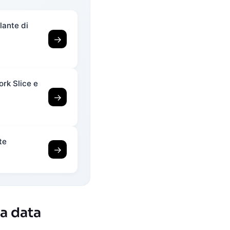
lante di
→
ork Slice e
→
te
→
a data