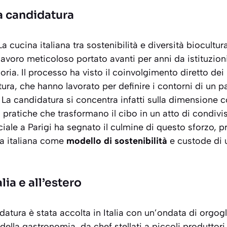
la candidatura
“La cucina italiana tra sostenibilità e diversità biocultur
un lavoro meticoloso portato avanti per anni da istituzio
ria. Il processo ha visto il coinvolgimento diretto dei 
ltura, che hanno lavorato per definire i contorni di un 
o. La candidatura si concentra infatti sulla
dimensione co
 pratiche che trasformano il cibo in un atto di condiv
ciale a Parigi ha segnato il culmine di questo sforzo,
ina italiana come
modello di sostenibilità
e custode di 
alia e all’estero
idatura è stata accolta in Italia con un’ondata di orgog
ella gastronomia, da chef stellati a piccoli produttori