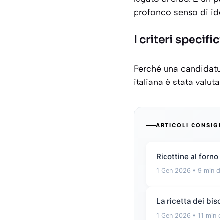
profondo senso di ide
I criteri specifi
Perché una candidatur
italiana è stata valut
ARTICOLI CONSIG
Ricottine al forno
1 Gen 2026
• 9 min d
La ricetta dei bisc
1 Gen 2026
• 11 min 