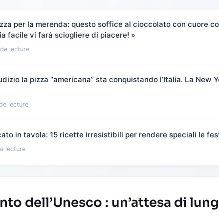
ezza per la merenda: questo soffice al cioccolato con cuore co
a facile vi farà sciogliere di piacere! »
de lecture
dizio la pizza “americana” sta conquistando l’Italia. La New Y
de lecture
to in tavola: 15 ricette irresistibili per rendere speciali le fes
e lecture
o dell’Unesco : un’attesa di lung