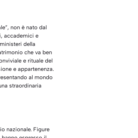
ale”, non è nato dal
ni, accademici e
ministeri della
patrimonio che va ben
nviviale
e rituale del
isione e appartenenza.
 presentando al mondo
una straordinaria
lio nazionale. Figure
, hanno espresso il